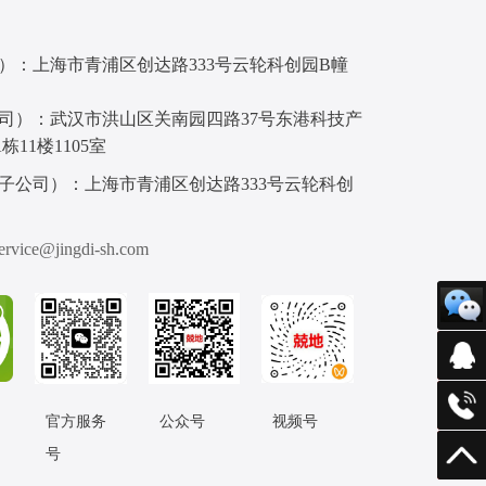
被指数（VI）和两种多变量方法——高斯过程回
归（GPR）和偏最小二乘回归（PLSR）来确定
不同空间分辨率对LNC预测的影响。利用在每个
）：上海市青浦区创达路333号云轮科创园B幢
空间分辨率下与背景像素分离的光照、阴影和全
叶叶片像素的反射光谱来分别预测具有VI、GPR
司）：武汉市洪山区关南园四路37号东港科技产
PLSR的LNC。...
栋11楼1105室
子公司）：上海市青浦区创达路333号云轮科创
vice@jingdi-sh.com
在线
服务热
官方服务
公众号
视频号
返回
号