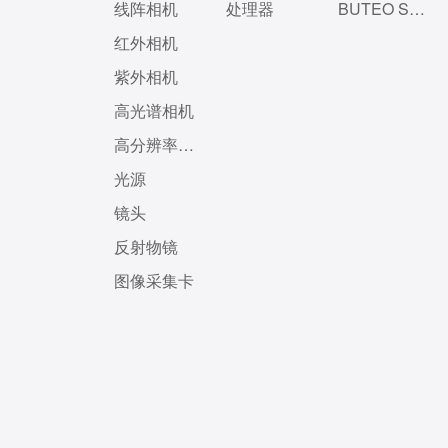
线阵相机
处理器
BUTEO Scanner
采集的图谱。目前该技术已经成为精准农业的技
术支撑，能够动态、快速、准确、及时地获取农
红外相机
作物的图谱，并结合数据分析方法诊断作物长势
紫外相机
和病虫害情况，供决策和估产等使用。 目前
国内外获取作物冠层光谱信息主要还是以航天航
高光谱相机
空、机载平台成像传感器为主，利用地...
高分辨率相机
光源
镜头
反射物镜
图像采集卡