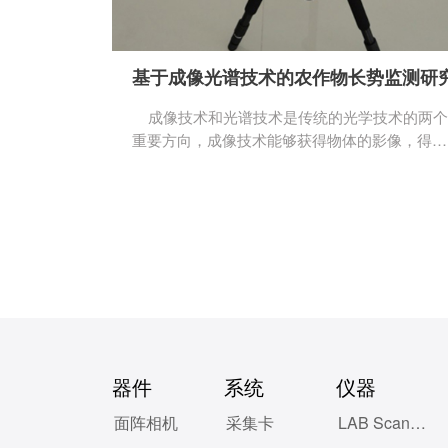
基于成像光谱技术的农作物长势监测研
成像技术和光谱技术是传统的光学技术的两个
重要方向，成像技术能够获得物体的影像，得到
其空间信息；光谱技术能够得到物体的光学信
息，进而研究其物质属性。20世纪70年代以前
成像技术和光谱技术是相互独立的学科，随着遥
感技术的发展，成像光谱技术迅速发展起来，它
是一种快速、无损的检测技术，具有光谱分辨率
高、多波段和图谱合一的特点，能在大尺度范围
内识别地表并深入研究其地表物质的成分及结
构。目前成像光谱技术已经成为遥感技术的发展
趋势之一，并在军事侦察、海洋遥感、地质勘
探、植被分析等领域得到越来越广泛的应用。随
器件
系统
仪器
着成像光谱技术的发展以及成像设备软硬件成本
的不断下降，其在农业上的应用更加广泛和深
面阵相机
采集卡
LAB Scanner
入，应用尺度大到航空影像，小到实验室近距离