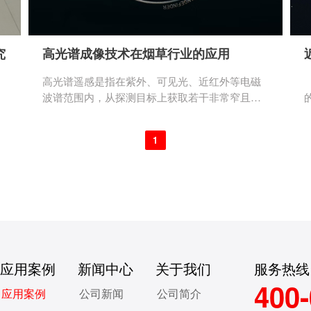
究
高光谱成像技术在烟草行业的应用
高光谱遥感是指在紫外、可见光、近红外等电磁
波谱范围内，从探测目标上获取若干非常窄且光
谱连续数据的技术。所获得的光谱数据其中包含
，
了大量的光谱反射率原始数据信息，如果加上原
1
始光谱反射率的导数（一阶导数 、二阶导数）、
对数变换、高光谱特征参数等，信息量就可以增
加更多，因此，高光谱技术得到了广泛的应用和
快速的发展。前人已经对高光谱遥感技术在水
稻、大豆、小麦等农作物中的应用有了较为深入
的研究。
应用案例
新闻中心
关于我们
服务热线
400-
1
应用案例
公司新闻
公司简介