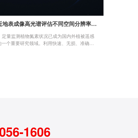
近地表成像高光谱评估不同空间分辨率对叶片氮含量估算的影响
定量监测植物氮素状况已成为国内外植被遥感
的一个重要研究领域。利用快速、无损、准确的
方法来估测作物氮素营养状况是精确农业发展的
关键技术之一。本研究的目的是以水稻为对象，
基于不同年份、不同氮素水平、不同种植密度和
不同品种类型的田间试验，运用成像高光谱仪
Specim V10E获取水稻近地面的高光谱影像，利
用决策树分类法，分出未去背景水稻、去背景水
稻、光照水稻和阴影水稻四种目标成分。 为了
评估不同空间分辨率对水稻LNC预测精度的影
响，本研究在南京农业大学如皋实验基地进行了
为期2年的水稻实验，并采集了水稻各个生育期的
高光谱影像数据，同时生成10组空间分辨率在
056-1606
.3nm、14nm、28nm、56nm、113 nm、225nm
和445nm的图像。利用这些图像，可通过三组植